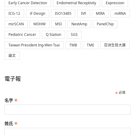
Early Cancer Detection
Endometrial Receptivity
Expression
ICG-12
iF Design
ISO13485
IVF
MIRA
miRNA
mirSCAN
MOHW
MSI
NextAmp
PanelChip
Pediatric Cancer
Q Station
SGS
Taiwan President Ing-Wen Tsai
TMB
TME
亞洲生技大展
論文
電子報
*
必填
*
名字
*
姓氏