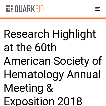
Skip
Skip
links
to
Tog
primary
nav
navigation
Skip
Research Highlight
to
content
at the 60th
Post
American Society of
navigation
Hematology Annual
Meeting &
Exposition 2018