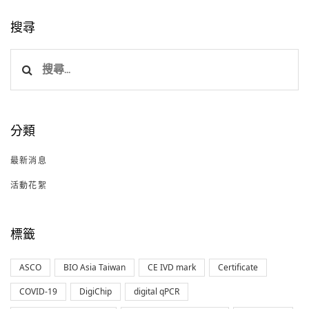
搜尋
搜
尋
關
鍵
分類
字:
最新消息
活動花絮
標籤
ASCO
BIO Asia Taiwan
CE IVD mark
Certificate
COVID-19
DigiChip
digital qPCR