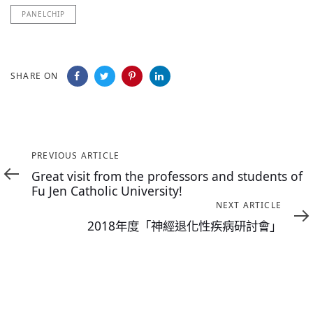
PANELCHIP
SHARE ON
Previous
PREVIOUS ARTICLE
Article
Great visit from the professors and students of
Fu Jen Catholic University!
Next
NEXT ARTICLE
Article
2018年度「神經退化性疾病研討會」