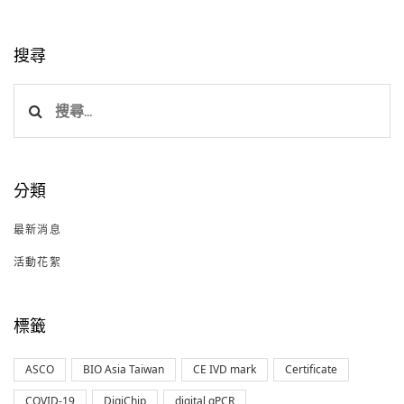
搜尋
搜
尋
關
鍵
分類
字:
最新消息
活動花絮
標籤
ASCO
BIO Asia Taiwan
CE IVD mark
Certificate
COVID-19
DigiChip
digital qPCR