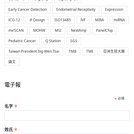
Early Cancer Detection
Endometrial Receptivity
Expression
ICG-12
iF Design
ISO13485
IVF
MIRA
miRNA
mirSCAN
MOHW
MSI
NextAmp
PanelChip
Pediatric Cancer
Q Station
SGS
Taiwan President Ing-Wen Tsai
TMB
TME
亞洲生技大展
論文
電子報
*
必填
*
名字
*
姓氏