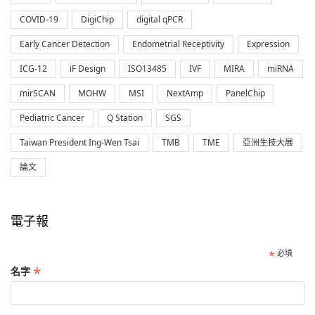
COVID-19
DigiChip
digital qPCR
Early Cancer Detection
Endometrial Receptivity
Expression
ICG-12
iF Design
ISO13485
IVF
MIRA
miRNA
mirSCAN
MOHW
MSI
NextAmp
PanelChip
Pediatric Cancer
Q Station
SGS
Taiwan President Ing-Wen Tsai
TMB
TME
亞洲生技大展
論文
電子報
*
必填
*
名字