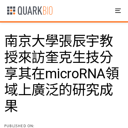
Skip
Skip
links
to
Tog
primary
nav
navigation
Skip
南京大學張辰宇教
to
content
授來訪奎克生技分
Post
享其在microRNA領
navigation
域上廣泛的研究成
果
PUBLISHED ON: