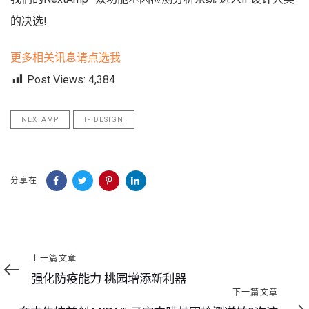
的决选!
更多相关讯息请点选我
Post Views:
4,384
NEXTAMP
IF DESIGN
分享在
上
上一篇文章
一
强化防疫能力 桃园增添新利器
篇
下
下一篇文章
文
一