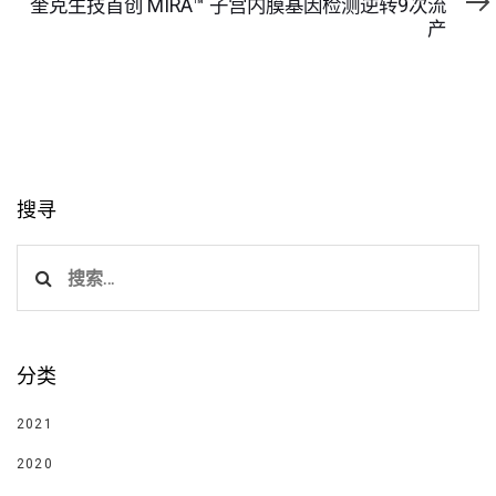
奎克生技首创 MIRA™ 子宫内膜基因检测逆转9次流
章
篇
产
文
章
搜寻
搜
索：
分类
2021
2020