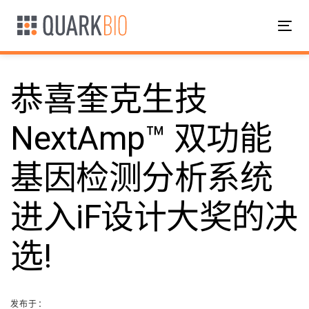
跳
跳
过
到
Tog
链
主
nav
接
导
航
恭喜奎克生技
跳
到
内
NextAmp™ 双功能
邮
容
基因检测分析系统
政
进入iF设计大奖的决
导
选!
航
发布于：