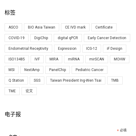
标签
ASCO
BIO Asia Taiwan
CE IVD mark
Certificate
COVID-19
DigiChip
digital qPCR
Early Cancer Detection
Endometrial Receptivity
Expression
ICG-12
iF Design
ISO13485
IVF
MIRA
miRNA
mirSCAN
MOHW
MSI
NextAmp
PanelChip
Pediatric Cancer
Q Station
SGS
Taiwan President Ing-Wen Tsai
TMB
TME
论文
电子报
*
必填